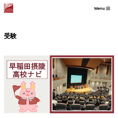
Menu
コ
ン
テ
ン
受験
ツ
へ
ス
キ
ッ
プ